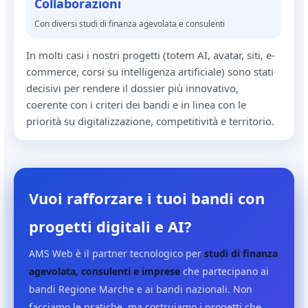
Collaborazioni
Con diversi studi di finanza agevolata e consulenti
In molti casi i nostri progetti (totem AI, avatar, siti, e-
commerce, corsi su intelligenza artificiale) sono stati
decisivi per rendere il dossier più innovativo,
coerente con i criteri dei bandi e in linea con le
priorità su digitalizzazione, competitività e territorio.
Vuoi rafforzare i tuoi bandi con
progetti digitali e AI?
AMS Web è il partner tecnologico per
studi di finanza
agevolata, consulenti e imprese
che partecipano ai
bandi Regione Marche e ai bandi nazionali. Non
facciamo le pratiche, ma costruiamo i progetti che