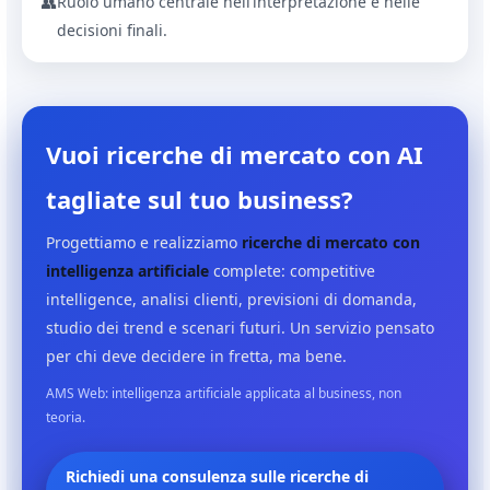
Ruolo umano centrale nell’interpretazione e nelle
👥
decisioni finali.
Vuoi ricerche di mercato con AI
tagliate sul tuo business?
Progettiamo e realizziamo
ricerche di mercato con
intelligenza artificiale
complete: competitive
intelligence, analisi clienti, previsioni di domanda,
studio dei trend e scenari futuri. Un servizio pensato
per chi deve decidere in fretta, ma bene.
AMS Web: intelligenza artificiale applicata al business, non
teoria.
Richiedi una consulenza sulle ricerche di