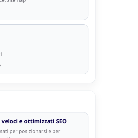
ce, sitemap
i
o
i veloci e ottimizzati SEO
sati per posizionarsi e per