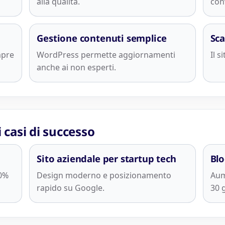
alla qualità.
con
Gestione contenuti semplice
Sca
mpre
WordPress permette aggiornamenti
Il s
anche ai non esperti.
i casi di successo
Sito aziendale per startup tech
Blo
0%
Design moderno e posizionamento
Aum
rapido su Google.
30 g