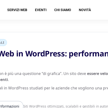
SERVIZI WEB
EVENTI
CHI SIAMO
NOVITÀ
ALI
 Web in WordPress: performan
on è più una questione “di grafica”. Un sito deve
essere velo
ienti
.
li in WordPress studiati per le aziende che vogliono una p
informazioni
Siti WordPress ottimizzati, scalabili e gestibili in aut