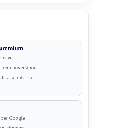
e premium
onsive
i per conversione
afica su misura
a per Google