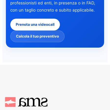
professionisti ed enti, in presenza o in FAD,
con un taglio concreto e subito applicabile.
Prenota una videocall
Calcola il tuo preventivo